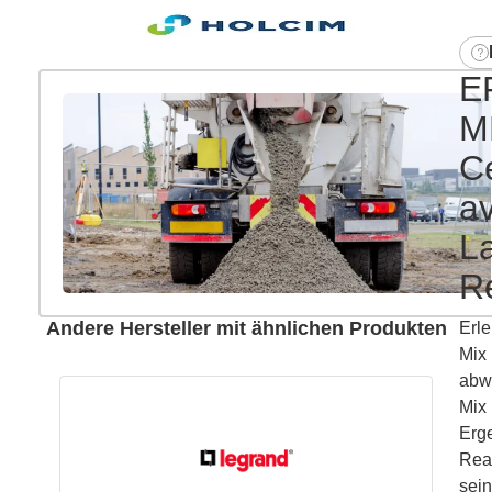
E
M
C
a
La
R
Andere Hersteller mit ähnlichen Produkten
Erle
Mix
abwe
Mix 
Erge
Read
sein