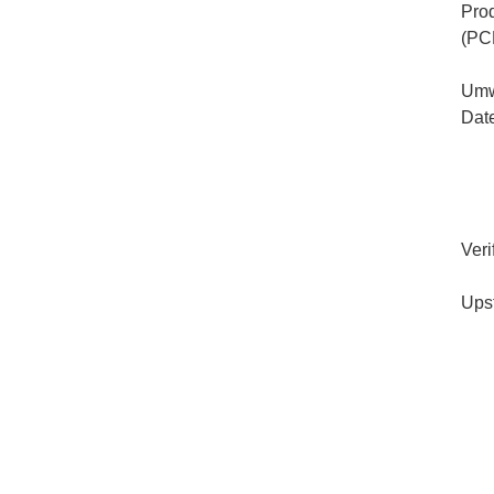
Pro
(PC
Umw
Dat
Veri
Ups