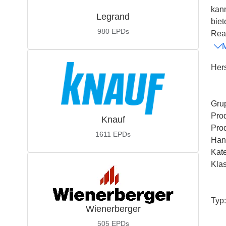
kan
Legrand
biet
980
EPDs
Rea
Hers
Gru
Pro
Knauf
Pro
1611
EPDs
Han
Kat
Kla
Typ
:
Wienerberger
505
EPDs