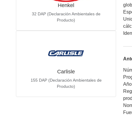
Henkel
glob
Espe
32
DAP (Declaración Ambientales de
Unid
Producto)
cálc
Iden
Ant
Núm
Carlisle
Pro
155
DAP (Declaración Ambientales de
Año
Producto)
Regl
pro
Nor
Fue