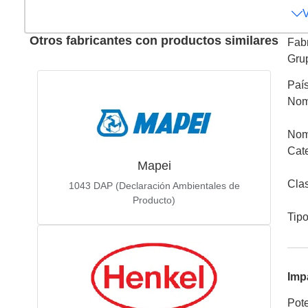
Otros fabricantes con productos similares
Fab
Gru
Paí
Nom
Nom
Cat
Mapei
Cla
1043
DAP (Declaración Ambientales de
Producto)
Tip
Imp
Pote