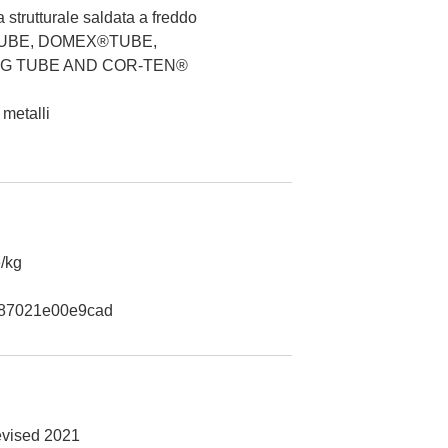
 strutturale saldata a freddo
UBE, DOMEX®TUBE,
G TUBE AND COR-TEN®
 metalli
/kg
87021e00e9cad
evised 2021