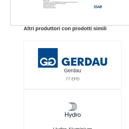
Altri produttori con prodotti simili
Gerdau
77
EPD