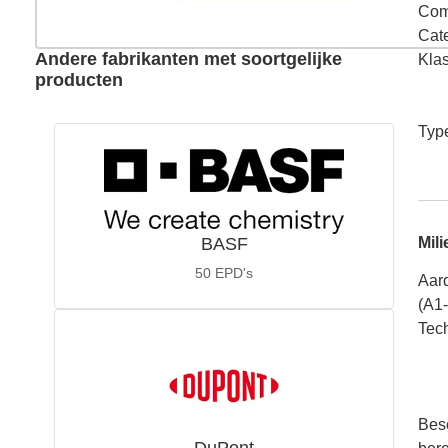
Com
Cat
Andere fabrikanten met soortgelijke
Kla
producten
Typ
BASF
Mili
50
EPD's
Aar
(A1
Tech
Bes