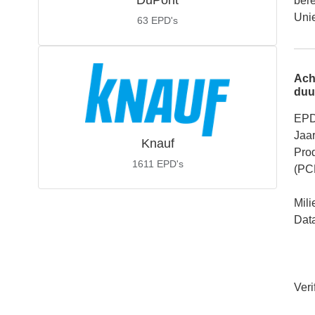
DuPont
ber
Unie
63
EPD's
Ach
duu
EPD
Jaar
Knauf
Pro
1611
EPD's
(PC
Mil
Dat
Veri