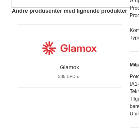
Gru
Pro
Andre produsenter med lignende produkter
Pro
Kom
Typ
Mil
Glamox
385
EPD-er
Pote
(A1
Tekn
Tilg
ber
Unik