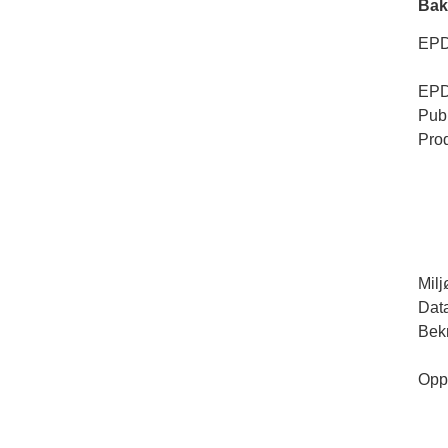
Bak
EPD
EPD
Publ
Prod
Milj
Dat
Bekr
Opp