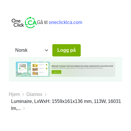
Gå til
oneclicklca.com
Logg på
Hjem
Glamox
Luminaire, LxWxH: 1559x161x136 mm, 113W, 16031
lm,...