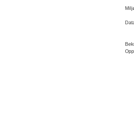
Milj
Dat
Bekr
Opp