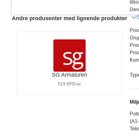
tilk
Dens
Andre produsenter med lignende produkter
Pro
Gru
Pro
Pro
Kom
SG Armaturen
Typ
519
EPD-er
Mil
Pote
(A1
Tekn